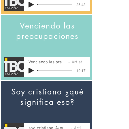
-35:43
Venciendo las
preocupaciones
Venciendo las preocupaciones
Artist Name
-19:17
Soy cristiano ¿qué
significa eso?
soy_cristiano_Â¿queÌ_significa_eso?
Artist Name