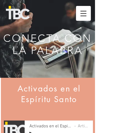
CONECTA CON
LA PALABRA
Activados en el
Espíritu Santo
Activados en el Espirito-Raquel Rodrigue
Artist Name